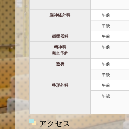
脳神経外科
午前
午後
循環器科
午前
精神科
午前
完全予約
透析
午前
午後
整形外科
午前
午後
アクセス