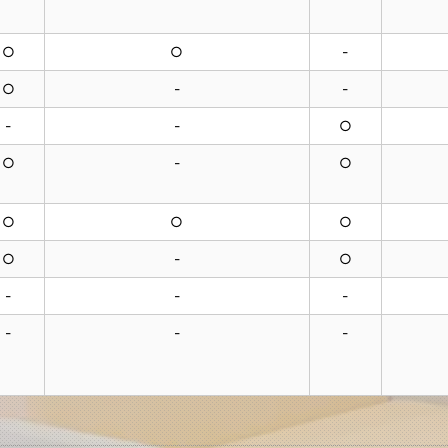
○
○
-
○
-
-
-
-
○
○
-
○
○
○
○
○
-
○
-
-
-
-
-
-